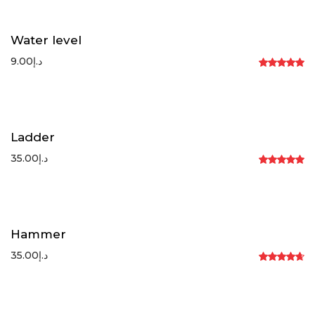
Water level
9.00
د.إ
Rated
5.00
out of 5
Ladder
35.00
د.إ
Rated
5.00
out of 5
Hammer
35.00
د.إ
Rated
4.67
out
of 5