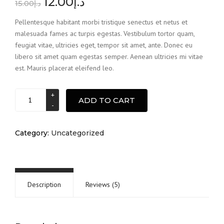
12.00
د.إ
4.20
out
15.00
د.إ
of 5
based on
Pellentesque habitant morbi tristique senectus et netus et
customer
malesuada fames ac turpis egestas. Vestibulum tortor quam,
ratings
feugiat vitae, ultricies eget, tempor sit amet, ante. Donec eu
libero sit amet quam egestas semper. Aenean ultricies mi vitae
est. Mauris placerat eleifend leo.
Brush
ADD TO CART
quantity
Category:
Uncategorized
Description
Reviews (5)