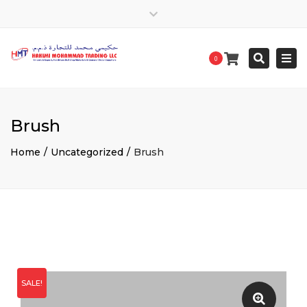
Close
top
Togg
Search
bar
0
navi
Brush
Home
Uncategorized
Brush
SALE!