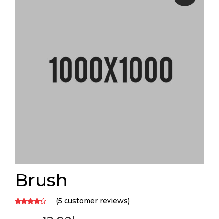
Brush
(
5
customer reviews)
Rated
5