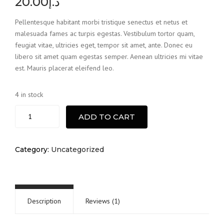
20.00
د.إ
4.00
out
of 5
based on
Pellentesque habitant morbi tristique senectus et netus et
customer
malesuada fames ac turpis egestas. Vestibulum tortor quam,
rating
feugiat vitae, ultricies eget, tempor sit amet, ante. Donec eu
libero sit amet quam egestas semper. Aenean ultricies mi vitae
est. Mauris placerat eleifend leo.
4 in stock
Tool
ADD TO CART
box
quantity
Category:
Uncategorized
Description
Reviews (1)