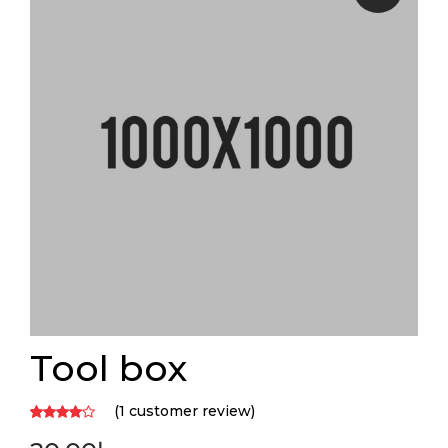
Tool box
(
1
customer review)
Rated
1