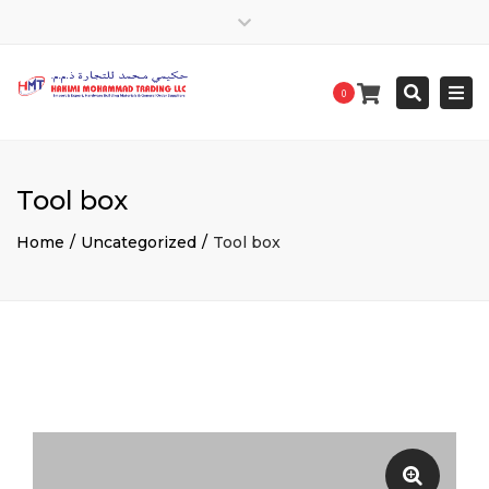
Close
top
Togg
Search
bar
0
navi
Tool box
Home
Uncategorized
Tool box